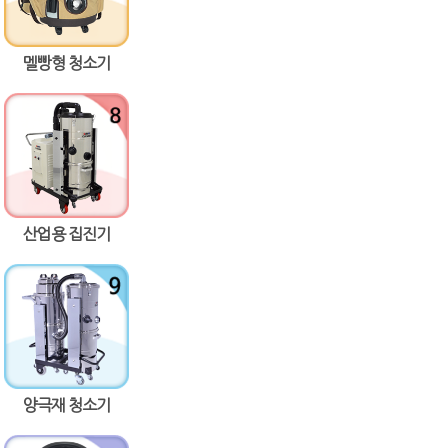
멜빵형 청소기
산업용 집진기
양극재 청소기