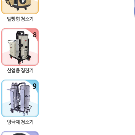
멜빵형 청소기
산업용 집진기
양극재 청소기