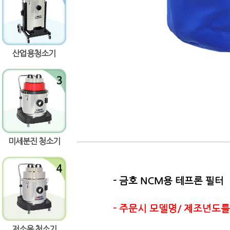
량증가
량감소
산업용청소기
미세분진 청소기
- 금호 NCM용 테프론 필터
- 주문시 모델명/ 제조년도를
저소음 청소기