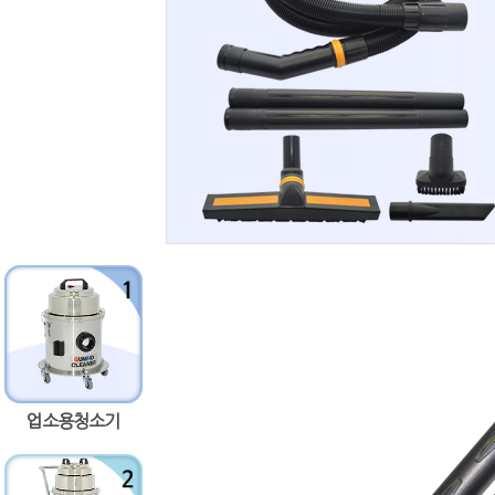
업소용청소기
량증가