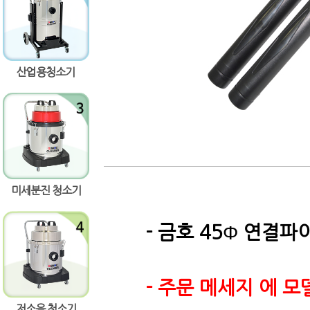
량감소
산업용청소기
미세분진 청소기
- 금호 45
Φ
연결파
- 주문 메세지 에 
저소음 청소기