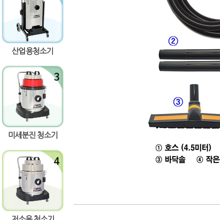
량증가
산업용청소기
량감소
미세분진 청소기
저소음 청소기