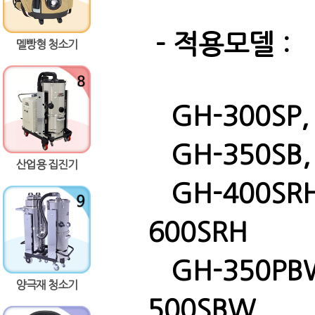
- 적용모델 :
멜빵형 청소기
GH-300SP, 
GH-350SB, 
산업용 집진기
GH-400SRH,
600SRH
GH-350PBW
양극재 청소기
500SBW