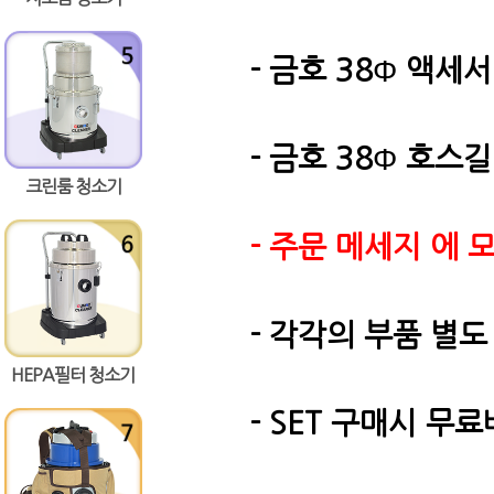
- 금호 38
Φ
액세서리
- 금호 38
Φ
호스길이
크린룸 청소기
- 주문 메세지 에
- 각각의 부품 별도
HEPA필터 청소기
- SET 구매시 무