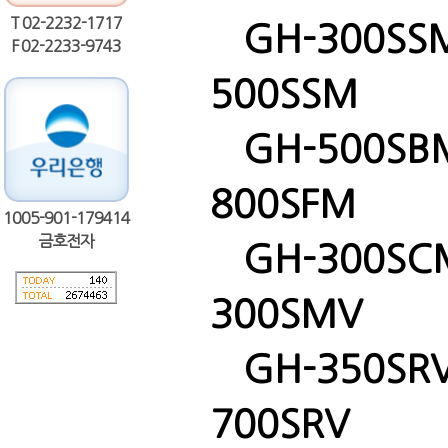
T 02-2232-1717
GH-300SSM,
F 02-2233-9743
500SSM
GH-500SBM,
800SFM
1005-901-179414
금호전자
GH-300SCM,
300SMV
GH-350SRV,
700SRV