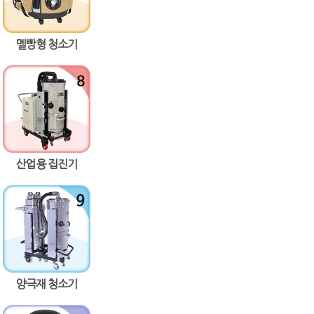
멜빵형 청소기
산업용 집진기
양극재 청소기