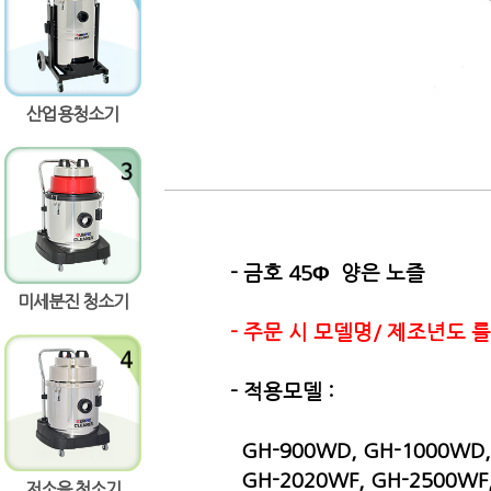
량증가
량감소
산업용청소기
- 금호 45
Φ 양은 노즐
미세분진 청소기
- 주문 시 모델명/ 제조년도
- 적용모델 :
GH-900WD, GH-1000WD,
GH-2020WF, GH-2500WF,
저소음 청소기