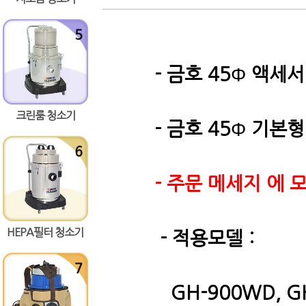
- 금호 45
Φ
액세서
크린룸 청소기
- 금호 45
Φ
기본형 
- 주문 메세지 에
HEPA필터 청소기
- 적용모델 :
GH-900WD, GH-