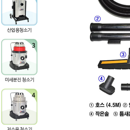
산업용청소기
량증가
량감소
미세분진 청소기
저소음 청소기