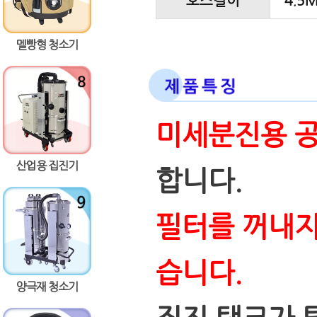
호스길이
4.5
멜빵형 청소기
미세분진용 공
산업용 집진기
합니다.
필터를 꺼내지
습니다.
양극재 청소기