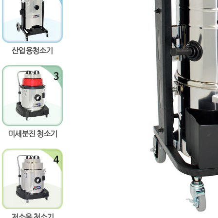
산업용청소기
량증가
량감소
미세분진 청소기
저소음 청소기