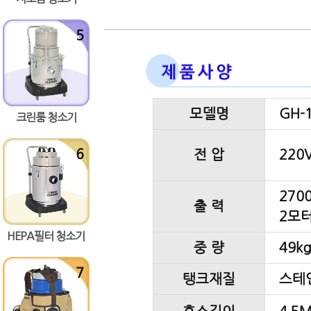
모델명
GH-
크린룸 청소기
전 압
220V
2700
출 력
2모터
HEPA필터 청소기
중 량
49k
탱크재질
스테