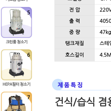
전 압
220V
출 력
4050
중 량
47k
크린룸 청소기
탱크재질
스테
호스길이
4.5
HEPA필터 청소기
건식/습식 겸