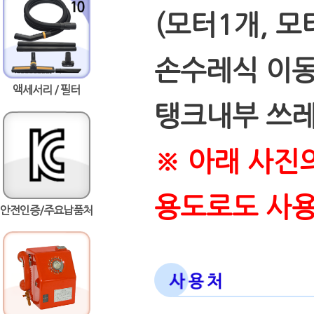
(모터1개, 모
손수레식 이동
액세서리 / 필터
탱크내부 쓰레
※ 아래 사진
용도로도 사
안전인증/주요납품처