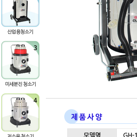
량증가
량감소
산업용청소기
미세분진 청소기
모델명
GH-
저소음 청소기