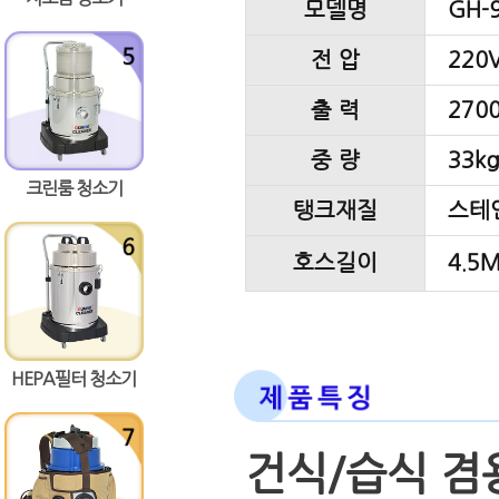
모델명
GH-
전 압
220V
출 력
2700
중 량
33k
크린룸 청소기
탱크재질
스테
호스길이
4.5
HEPA필터 청소기
건식/습식 겸용