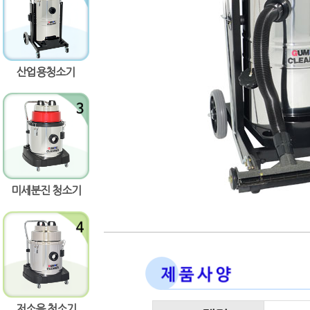
량증가
량감소
산업용청소기
미세분진 청소기
저소음 청소기