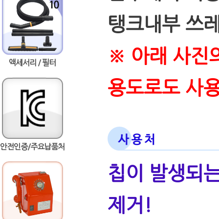
탱크내부 쓰레
※ 아래 사진
액세서리 / 필터
용도로도 사
안전인증/주요납품처
칩이 발생되는
제거!