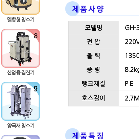
멜빵형 청소기
모델명
GH-
전 압
220V
출 력
135
중 량
8.2k
산업용 집진기
탱크재질
P.E
호스길이
2.7
양극재 청소기