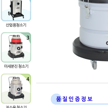
량증가
량감소
산업용청소기
미세분진 청소기
저소음 청소기