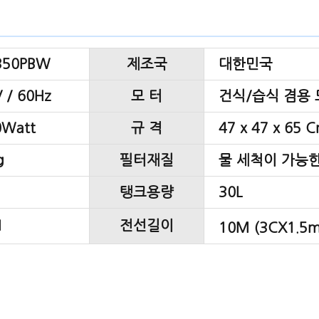
350PBW
제조국
대한민국
 / 60Hz
모 터
건식/습식 겸용 
0Watt
규 격
47 x 47 x 65 
g
필터재질
물 세척이 가능
탱크용량
30L
M
전선길이
10M (3CX1.5