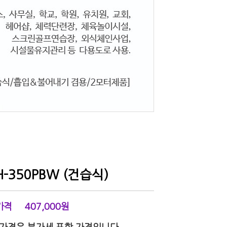
H-350PBW (건습식)
가격
407,000
원