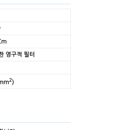
국
 Cm
한 영구적 필터
2
5mm
)