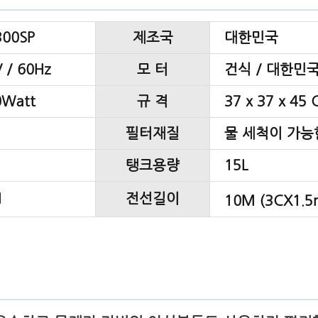
300SP
제조국
대한민국
 / 60Hz
모 터
건식 / 대한민
0Watt
규 격
37 x 37 x 45
필터재질
물 세척이 가능
탱크용량
15L
M
전선길이
10M (3CX1.