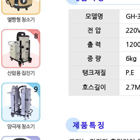
모델명
GH-
멜빵형 청소기
전 압
220V
출 력
120
중 량
6kg
탱크재질
P.E
산업용 집진기
호스길이
2.7
양극재 청소기