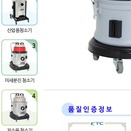
량증가
량감소
산업용청소기
미세분진 청소기
저소음 청소기